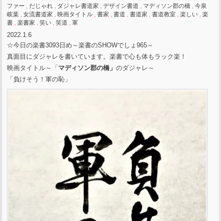
ファー
,
だじゃれ
,
ダジャレ書道家
,
デザイン書道
,
マディソン郡の橋
,
今泉
岐葉
,
女流書道家
,
映画タイトル
,
書家
,
書道
,
書道家
,
書道教室
,
楽しい
,
楽
書
,
楽書家
,
笑い
,
笑道
,
軍
2022.1.6
☆今日の楽書3093日め～楽書のSHOWでしょ965～
真面目にダジャレを書いています。楽書で心も体もラック楽！
映画タイトル～「
マディソン郡の橋」
のダジャレ～
「負けそう！軍の恥」