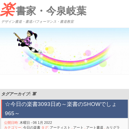
楽
書家・今泉岐葉
デザイン書道・書道パフォーマンス・書道教室
タグアーカイブ: 軍
☆今日の楽書3093日め～楽書のSHOWでしょ
965～
公開日時:
木曜日 - 06 1月 2022
カテゴリー:
今日の楽書
タグ:
アーティスト
,
アート
,
アート書道
,
カリグラ