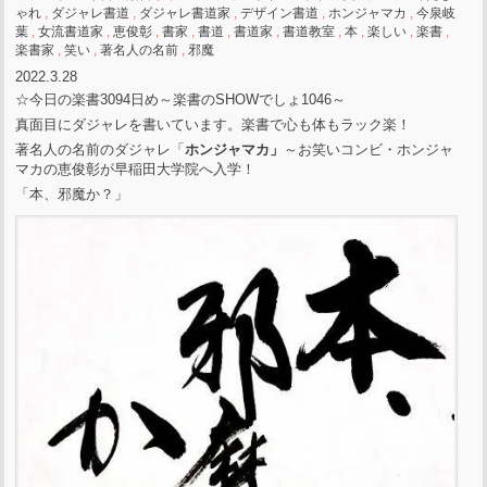
ゃれ
,
ダジャレ書道
,
ダジャレ書道家
,
デザイン書道
,
ホンジャマカ
,
今泉岐
葉
,
女流書道家
,
恵俊彰
,
書家
,
書道
,
書道家
,
書道教室
,
本
,
楽しい
,
楽書
,
楽書家
,
笑い
,
著名人の名前
,
邪魔
2022.3.28
☆今日の楽書3094日め～楽書のSHOWでしょ1046～
真面目にダジャレを書いています。楽書で心も体もラック楽！
著名人の名前のダジャレ「
ホンジャマカ」
～お笑いコンビ・ホンジャ
マカの恵俊彰が早稲田大学院へ入学！
「本、邪魔か？」