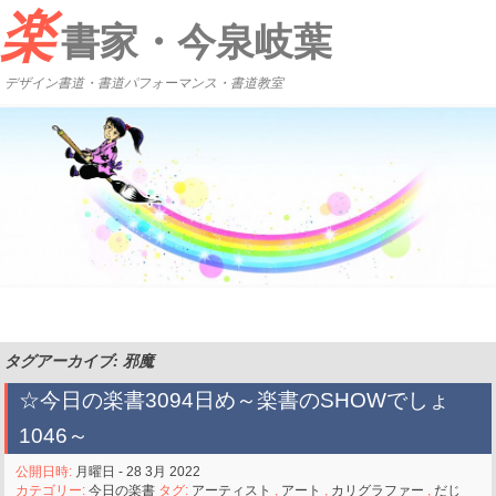
楽
書家・今泉岐葉
デザイン書道・書道パフォーマンス・書道教室
タグアーカイブ: 邪魔
☆今日の楽書3094日め～楽書のSHOWでしょ
1046～
公開日時:
月曜日 - 28 3月 2022
カテゴリー:
今日の楽書
タグ:
アーティスト
,
アート
,
カリグラファー
,
だじ