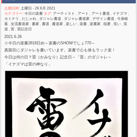
公開日時:
土曜日 - 26 6月 2021
カテゴリー:
今日の楽書
タグ:
アーティスト
,
アート
,
アート書道
,
イナズマ
,
カミナリ
,
だじゃれ
,
ダジャレ書道
,
ダジャレ書道家
,
デザイン書道
,
今泉岐
葉
,
女流書道家
,
書家
,
書道
,
書道家
,
楽しい
,
楽書
,
楽書家
,
稲妻
,
笑い
,
笑
道
,
雷
,
雷記念日
2021.6.26
☆今日の楽書2818日め～楽書のSHOWでしょ770～
真面目にダジャレを書いています。楽書で心も体もラック楽！
今日は何の日？雷（かみなり）記念日～「雷」のダジャレ～
「イナズマは雷の神なり」