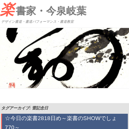
楽
書家・今泉岐葉
デザイン書道・書道パフォーマンス・書道教室
タグアーカイブ: 雷記念日
☆今日の楽書2818日め～楽書のSHOWでしょ
770～