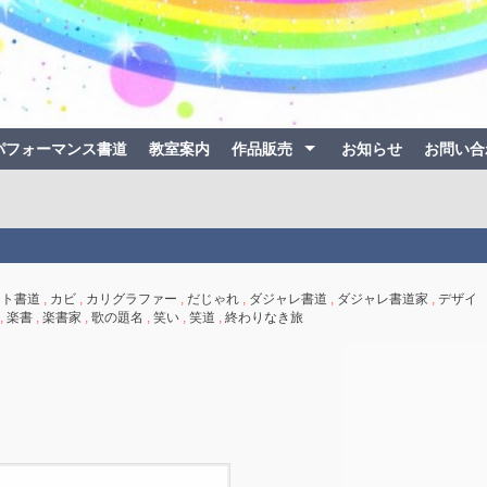
パフォーマンス書道
教室案内
作品販売
お知らせ
お問い合
ート書道
,
カビ
,
カリグラファー
,
だじゃれ
,
ダジャレ書道
,
ダジャレ書道家
,
デザイ
,
楽書
,
楽書家
,
歌の題名
,
笑い
,
笑道
,
終わりなき旅