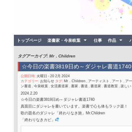
トップページ
楽書家・今泉岐葉
仕事
作品
タグアーカイブ: Mr．Children
☆今日の楽書3819日め～ダジャレ書道1740
公開日時:
火曜日 - 20 2月 2024
カテゴリー:
お知らせ
タグ:
Mr．Children
,
アーティスト
,
アート
,
ア
ン書道
,
今泉岐葉
,
女流書道家
,
書家
,
書道
,
書道家
,
書道教室
,
楽しい
2024.2.20
☆今日の楽書3819日め～ダジャレ書道1740
真面目にダジャレを書いています。楽書で心も体もラック楽！
歌の題名のダジャレ「終わりなき旅」Mr.Children
「終わりなきカビ」