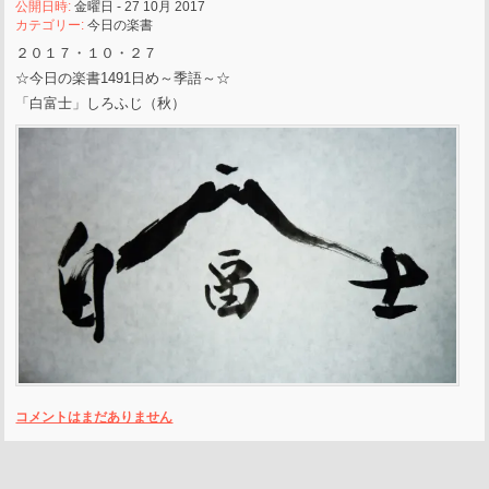
公開日時:
金曜日 - 27 10月 2017
カテゴリー:
今日の楽書
２０１７・１０・２７
☆今日の楽書1491日め～季語～☆
「白富士」しろふじ（秋）
コメントはまだありません