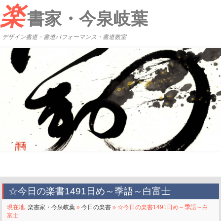
楽
書家・今泉岐葉
デザイン書道・書道パフォーマンス・書道教室
☆今日の楽書1491日め～季語～白富士
現在地:
楽書家・今泉岐葉
»
今日の楽書
» ☆今日の楽書1491日め～季語～白
富士