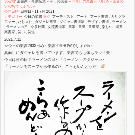
現在地:
楽書家・今泉岐葉
»
今日の楽書
» ☆今日の楽書2833日め～楽書の
SHOWでしょ785～
公開日時:
日曜日 - 11 7月 2021
カテゴリー:
今日の楽書
タグ:
アーティスト
,
アート
,
アート書道
,
カリグラ
ファー
,
だじゃれ
,
ダジャレ書道
,
ダジャレ書道家
,
デザイン書道
,
ラーメン
,
ラーメンの日
,
今泉岐葉
,
女流書道家
,
書家
,
書道
,
書道家
,
楽しい
,
楽書
,
楽書家
,
笑い
,
笑道
2021.7.11
☆今日の楽書2833日め～楽書のSHOWでしょ785～
真面目にダジャレを書いています。楽書で心も体もラック楽！
今日は何の日？ラーメンの日～「ラーメン」のダジャレ～
「ラーメンをスープから作るの
? こらぁめんどうだ」