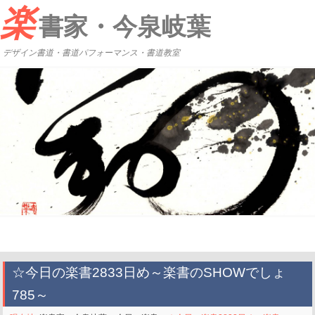
楽
書家・今泉岐葉
デザイン書道・書道パフォーマンス・書道教室
☆今日の楽書2833日め～楽書のSHOWでしょ
785～