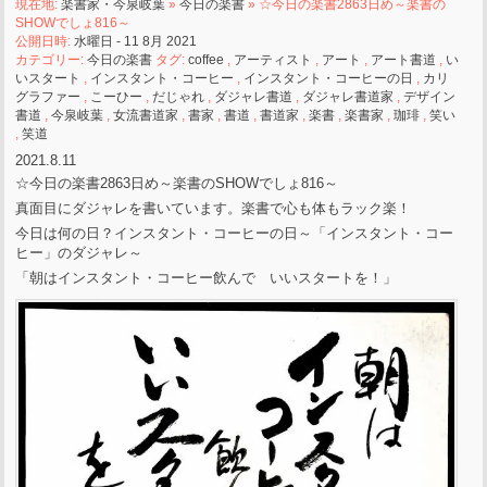
現在地:
楽書家・今泉岐葉
»
今日の楽書
» ☆今日の楽書2863日め～楽書の
SHOWでしょ816～
公開日時:
水曜日 - 11 8月 2021
カテゴリー:
今日の楽書
タグ:
coffee
,
アーティスト
,
アート
,
アート書道
,
い
いスタート
,
インスタント・コーヒー
,
インスタント・コーヒーの日
,
カリ
グラファー
,
こーひー
,
だじゃれ
,
ダジャレ書道
,
ダジャレ書道家
,
デザイン
書道
,
今泉岐葉
,
女流書道家
,
書家
,
書道
,
書道家
,
楽書
,
楽書家
,
珈琲
,
笑い
,
笑道
2021.8.11
☆今日の楽書2863日め～楽書のSHOWでしょ816～
真面目にダジャレを書いています。楽書で心も体もラック楽！
今日は何の日？インスタント・コーヒーの日～「インスタント・コー
ヒー」のダジャレ～
「朝はインスタント・コーヒー飲んで いいスタートを！」