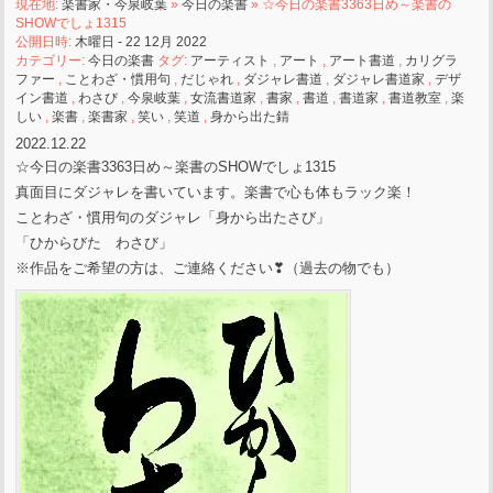
現在地:
楽書家・今泉岐葉
»
今日の楽書
» ☆今日の楽書3363日め～楽書の
SHOWでしょ1315
公開日時:
木曜日 - 22 12月 2022
カテゴリー:
今日の楽書
タグ:
アーティスト
,
アート
,
アート書道
,
カリグラ
ファー
,
ことわざ・慣用句
,
だじゃれ
,
ダジャレ書道
,
ダジャレ書道家
,
デザ
イン書道
,
わさび
,
今泉岐葉
,
女流書道家
,
書家
,
書道
,
書道家
,
書道教室
,
楽
しい
,
楽書
,
楽書家
,
笑い
,
笑道
,
身から出た錆
2022.12.22
☆今日の楽書3363日め～楽書のSHOWでしょ1315
真面目にダジャレを書いています。楽書で心も体もラック楽！
ことわざ・慣用句のダジャレ「身から出たさび」
「ひからびた わさび」
※作品をご希望の方は、ご連絡ください❣（過去の物でも）