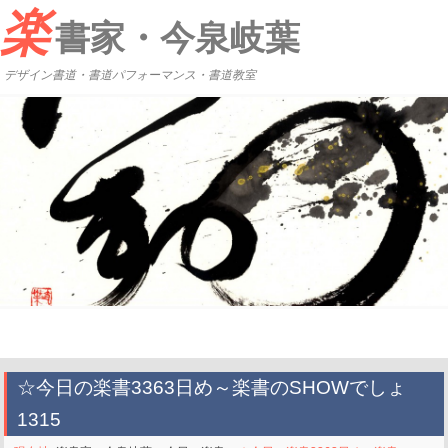
楽
書家・今泉岐葉
デザイン書道・書道パフォーマンス・書道教室
☆今日の楽書3363日め～楽書のSHOWでしょ
1315