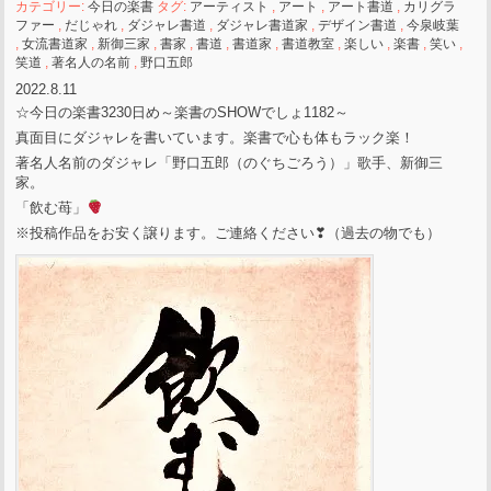
カテゴリー:
今日の楽書
タグ:
アーティスト
,
アート
,
アート書道
,
カリグラ
ファー
,
だじゃれ
,
ダジャレ書道
,
ダジャレ書道家
,
デザイン書道
,
今泉岐葉
,
女流書道家
,
新御三家
,
書家
,
書道
,
書道家
,
書道教室
,
楽しい
,
楽書
,
笑い
,
笑道
,
著名人の名前
,
野口五郎
2022.8.11
☆今日の楽書3230日め～楽書のSHOWでしょ1182～
真面目にダジャレを書いています。楽書で心も体もラック楽！
著名人名前のダジャレ「野口五郎（のぐちごろう）」歌手、新御三
家。
「飲む苺」
※投稿作品をお安く譲ります。ご連絡ください❣（過去の物でも）