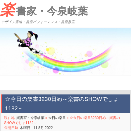
楽
書家・今泉岐葉
デザイン書道・書道パフォーマンス・書道教室
☆今日の楽書3230日め～楽書のSHOWでしょ
1182～
現在地:
楽書家・今泉岐葉
»
今日の楽書
» ☆今日の楽書3230日め～楽書の
SHOWでしょ1182～
公開日時:
木曜日 - 11 8月 2022