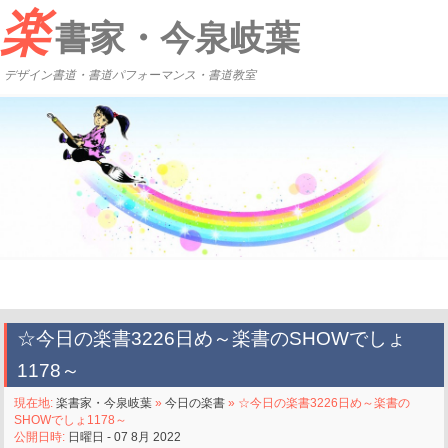
楽
書家・今泉岐葉
デザイン書道・書道パフォーマンス・書道教室
☆今日の楽書3226日め～楽書のSHOWでしょ
1178～
現在地:
楽書家・今泉岐葉
»
今日の楽書
» ☆今日の楽書3226日め～楽書の
SHOWでしょ1178～
公開日時:
日曜日 - 07 8月 2022