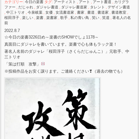
カテゴリー:
今日の楽書
タグ:
アーティスト
,
アート
,
アート書道
,
カリグラ
ファー
,
だじゃれ
,
ダジャレ書道
,
ダジャレ書道家
,
タレント
,
デザイン書道
,
中三トリオ
,
今泉岐葉
,
女優
,
女流書道家
,
書家
,
書道
,
書道家
,
書道教室
,
桜田淳子
,
楽しい
,
楽書
,
楽書家
,
歌手
,
私の青い鳥
,
笑い
,
笑道
,
著名人の名
前
2022.8.7
☆今日の楽書3226日め～楽書のSHOWでしょ1178～
真面目にダジャレを書いています。楽書で心も体もラック楽！
著名人名前のダジャレ「桜田淳子（さくらだじゅんこ）」元歌手、中
三トリオ
「策は打順 攻撃」
※投稿作品をお安く譲ります。ご連絡ください❣（過去の物でも）