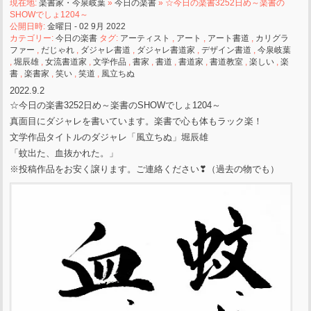
現在地:
楽書家・今泉岐葉
»
今日の楽書
» ☆今日の楽書3252日め～楽書の
SHOWでしょ1204～
公開日時:
金曜日 - 02 9月 2022
カテゴリー:
今日の楽書
タグ:
アーティスト
,
アート
,
アート書道
,
カリグラ
ファー
,
だじゃれ
,
ダジャレ書道
,
ダジャレ書道家
,
デザイン書道
,
今泉岐葉
,
堀辰雄
,
女流書道家
,
文学作品
,
書家
,
書道
,
書道家
,
書道教室
,
楽しい
,
楽
書
,
楽書家
,
笑い
,
笑道
,
風立ちぬ
2022.9.2
☆今日の楽書3252日め～楽書のSHOWでしょ1204～
真面目にダジャレを書いています。楽書で心も体もラック楽！
文学作品タイトルのダジャレ「風立ちぬ」堀辰雄
「蚊出た、血抜かれた。」
※投稿作品をお安く譲ります。ご連絡ください❣（過去の物でも）