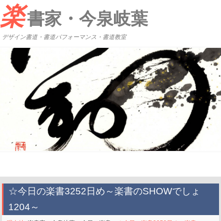
楽
書家・今泉岐葉
デザイン書道・書道パフォーマンス・書道教室
☆今日の楽書3252日め～楽書のSHOWでしょ
1204～