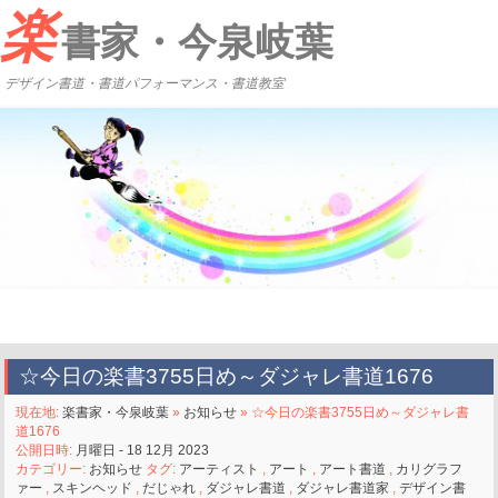
楽
書家・今泉岐葉
デザイン書道・書道パフォーマンス・書道教室
☆今日の楽書3755日め～ダジャレ書道1676
現在地:
楽書家・今泉岐葉
»
お知らせ
» ☆今日の楽書3755日め～ダジャレ書
道1676
公開日時:
月曜日 - 18 12月 2023
カテゴリー:
お知らせ
タグ:
アーティスト
,
アート
,
アート書道
,
カリグラフ
ァー
,
スキンヘッド
,
だじゃれ
,
ダジャレ書道
,
ダジャレ書道家
,
デザイン書