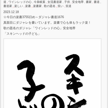
道
,
ワインレッドの心
,
今泉岐葉
,
女流書道家
,
子供
,
安全地帯
,
書家
,
書道
,
書道家
,
楽しい
,
楽書
,
楽書家
,
歌の題名
,
笑い
,
笑道
2023.12.18
☆今日の楽書3755日め～ダジャレ書道1676
真面目にダジャレを書いています。楽書で心も体もラック楽！
歌の題名のダジャレ「ワインレッドの心」安全地帯
「スキンヘッドの子ども」