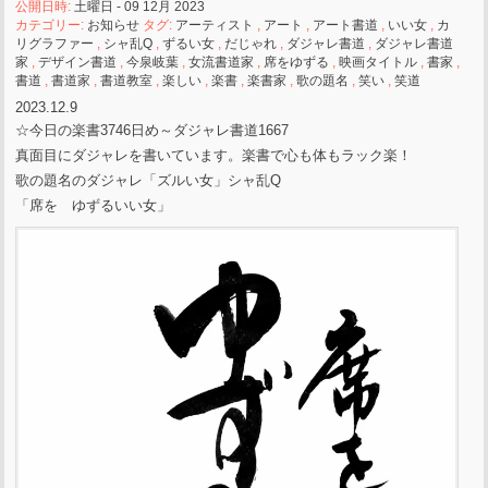
公開日時:
土曜日 - 09 12月 2023
カテゴリー:
お知らせ
タグ:
アーティスト
,
アート
,
アート書道
,
いい女
,
カ
リグラファー
,
シャ乱Q
,
ずるい女
,
だじゃれ
,
ダジャレ書道
,
ダジャレ書道
家
,
デザイン書道
,
今泉岐葉
,
女流書道家
,
席をゆずる
,
映画タイトル
,
書家
,
書道
,
書道家
,
書道教室
,
楽しい
,
楽書
,
楽書家
,
歌の題名
,
笑い
,
笑道
2023.12.9
☆今日の楽書3746日め～ダジャレ書道1667
真面目にダジャレを書いています。楽書で心も体もラック楽！
歌の題名のダジャレ「ズルい女」シャ乱Q
「席を ゆずるいい女」