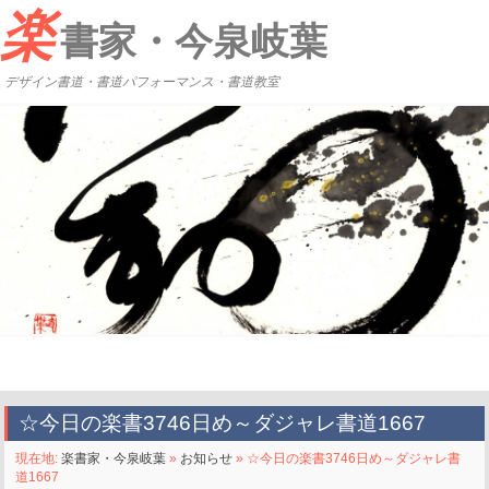
楽
書家・今泉岐葉
デザイン書道・書道パフォーマンス・書道教室
☆今日の楽書3746日め～ダジャレ書道1667
現在地:
楽書家・今泉岐葉
»
お知らせ
» ☆今日の楽書3746日め～ダジャレ書
道1667