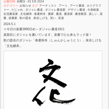
公開日時:
水曜日 - 01 5月 2024
カテゴリー:
お知らせ
タグ:
アーティスト
,
アート
,
アート書道
,
カリグラフ
ァー
,
だじゃれ
,
ダジャレ書道
,
ダジャレ書道家
,
デザイン書道
,
今泉岐葉
,
女流書道家
,
文化継承
,
春夏秋冬
,
書家
,
書道
,
書道家
,
書道教室
,
楽しい
,
楽
書
,
楽書家
,
歌の題名
,
泉谷しげる
,
笑い
,
笑道
2024.5.1
☆今日の楽書3890日め～ダジャレ書道1811
真面目にダジャレを書いています。楽書で心も体もラック楽！
歌の題名のダジャレ「春夏秋冬（しゅんかしゅうとう）」泉谷しげる
「文化継承」