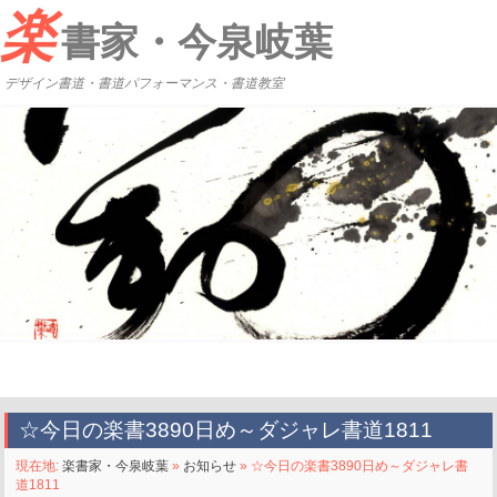
楽
書家・今泉岐葉
デザイン書道・書道パフォーマンス・書道教室
☆今日の楽書3890日め～ダジャレ書道1811
現在地:
楽書家・今泉岐葉
»
お知らせ
» ☆今日の楽書3890日め～ダジャレ書
道1811