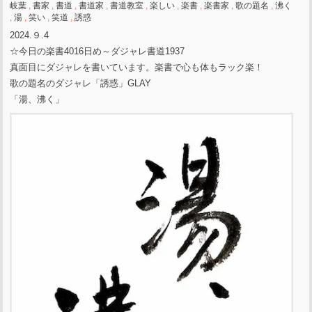
岐葉
,
書家
,
書道
,
書道家
,
書道教室
,
楽しい
,
楽書
,
楽書家
,
歌の題名
,
沸く
,
湯
,
笑い
,
笑道
,
誘惑
2024.９.4
☆今日の楽書4016日め～ダジャレ書道1937
真面目にダジャレを書いています。楽書で心も体もラック楽！
歌の題名のダジャレ「誘惑」GLAY
「湯、沸く」