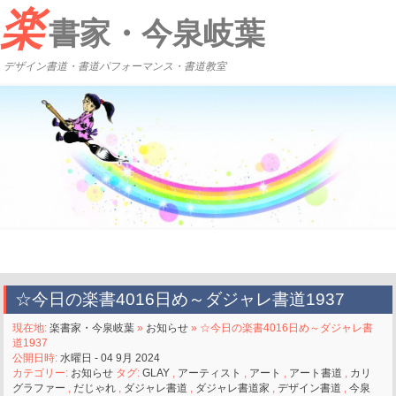
楽
書家・今泉岐葉
デザイン書道・書道パフォーマンス・書道教室
☆今日の楽書4016日め～ダジャレ書道1937
現在地:
楽書家・今泉岐葉
»
お知らせ
» ☆今日の楽書4016日め～ダジャレ書
道1937
公開日時:
水曜日 - 04 9月 2024
カテゴリー:
お知らせ
タグ:
GLAY
,
アーティスト
,
アート
,
アート書道
,
カリ
グラファー
,
だじゃれ
,
ダジャレ書道
,
ダジャレ書道家
,
デザイン書道
,
今泉