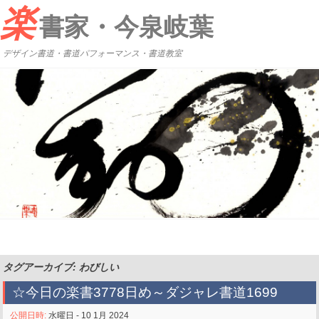
楽
書家・今泉岐葉
デザイン書道・書道パフォーマンス・書道教室
タグアーカイブ: わびしい
☆今日の楽書3778日め～ダジャレ書道1699
公開日時:
水曜日 - 10 1月 2024