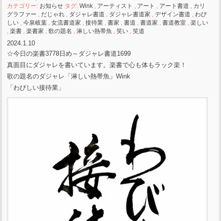
カテゴリー:
お知らせ
タグ:
Wink
,
アーティスト
,
アート
,
アート書道
,
カリ
グラファー
,
だじゃれ
,
ダジャレ書道
,
ダジャレ書道家
,
デザイン書道
,
わび
しい
,
今泉岐葉
,
女流書道家
,
接待業
,
書家
,
書道
,
書道家
,
書道教室
,
楽しい
,
楽書
,
楽書家
,
歌の題名
,
淋しい熱帯魚
,
笑い
,
笑道
2024.1.10
☆今日の楽書3778日め～ダジャレ書道1699
真面目にダジャレを書いています。楽書で心も体もラック楽！
歌の題名のダジャレ「淋しい熱帯魚」Wink
「わびしい接待業」