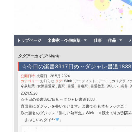
トップページ
楽書家・今泉岐葉
仕事
作品
タグアーカイブ: Wink
☆今日の楽書3917日め～ダジャレ書道1838
公開日時:
火曜日 - 28 5月 2024
カテゴリー:
お知らせ
タグ:
Wink
,
アーティスト
,
アート
,
カリグラフ
今泉岐葉
,
女流書道家
,
書家
,
書道
,
書道家
,
書道教室
,
楽しい
,
楽書
,
2024.5.28
☆今日の楽書3917日め～ダジャレ書道1838
真面目にダジャレを書いています。楽書で心も体もラック楽！
歌の題名のダジャレ「淋しい熱帯魚」Wink ※既出ですが別案
「まぶしいねダイヤ
」