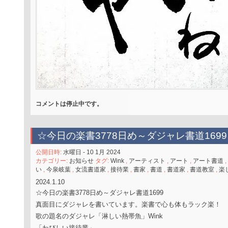
コメントは停止中です。
☆今日の楽書3778日め～ダジャレ書道1699
公開日時:
水曜日 - 10 1月 2024
カテゴリー:
お知らせ
タグ:
Wink
,
アーティスト
,
アート
,
アート書道
,
い
,
今泉岐葉
,
女流書道家
,
接待業
,
書家
,
書道
,
書道家
,
書道教室
,
楽
2024.1.10
☆今日の楽書3778日め～ダジャレ書道1699
真面目にダジャレを書いています。楽書で心も体もラック楽！
歌の題名のダジャレ「淋しい熱帯魚」Wink
「わびしい接待業」