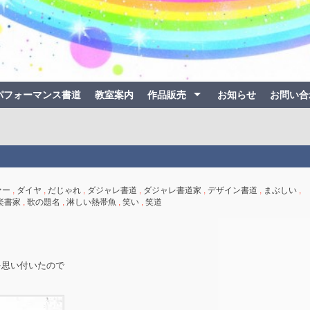
パフォーマンス書道
教室案内
作品販売
お知らせ
お問い合
ァー
,
ダイヤ
,
だじゃれ
,
ダジャレ書道
,
ダジャレ書道家
,
デザイン書道
,
まぶしい
,
楽書家
,
歌の題名
,
淋しい熱帯魚
,
笑い
,
笑道
を思い付いたので