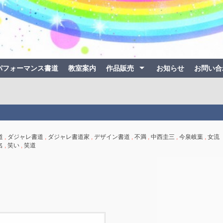
パフォーマンス書道
教室案内
作品販売
お知らせ
お問い合
道
,
ダジャレ書道
,
ダジャレ書道家
,
デザイン書道
,
不満
,
中西圭三
,
今泉岐葉
,
女流
名
,
笑い
,
笑道