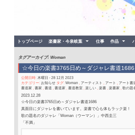
トップページ
楽書家・今泉岐葉
仕事
作品
タグアーカイブ: Woman
☆今日の楽書3765日め～ダジャレ書道1686
公開日時:
木曜日 - 28 12月 2023
カテゴリー:
お知らせ
タグ:
Woman
,
アーティスト
,
アート
,
アート書
書道家
,
書家
,
書道
,
書道家
,
書道教室
,
楽しい
,
楽書
,
楽書家
,
歌の題
2023.12.28
☆今日の楽書3765日め～ダジャレ書道1686
真面目にダジャレを書いています。楽書で心も体もラック楽！
歌の題名のダジャレ「Woman（ウーマン）」中西圭三
「不満」