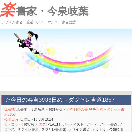
楽
書家・今泉岐葉
デザイン書道・書道パフォーマンス・書道教室
☆今日の楽書3936日め～ダジャレ書道1857
現在地:
楽書家・今泉岐葉
»
お知らせ
» ☆今日の楽書3936日め～ダジャレ書
道1857
公開日時:
日曜日 - 16 6月 2024
カテゴリー:
お知らせ
タグ:
PEACH
,
アーティスト
,
アート
,
アート書道
,
だ
じゃれ
,
ダジャレ書道
,
ダジャレ書道家
,
デザイン書道
,
ピチピチ
,
今泉岐葉