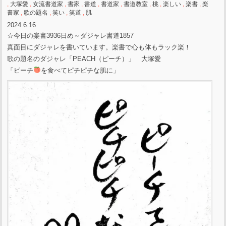
,
大塚愛
,
女流書道家
,
書家
,
書道
,
書道家
,
書道教室
,
桃
,
楽しい
,
楽書
,
楽
書家
,
歌の題名
,
笑い
,
笑道
,
肌
2024.6.16
☆今日の楽書3936日め～ダジャレ書道1857
真面目にダジャレを書いています。楽書で心も体もラック楽！
歌の題名のダジャレ「PEACH（ピーチ）」 大塚愛
「ピーチ
を食べてピチピチな肌に」