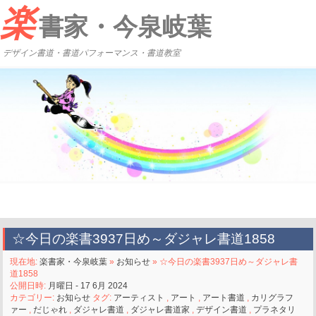
楽
書家・今泉岐葉
デザイン書道・書道パフォーマンス・書道教室
☆今日の楽書3937日め～ダジャレ書道1858
現在地:
楽書家・今泉岐葉
»
お知らせ
» ☆今日の楽書3937日め～ダジャレ書
道1858
公開日時:
月曜日 - 17 6月 2024
カテゴリー:
お知らせ
タグ:
アーティスト
,
アート
,
アート書道
,
カリグラフ
ァー
,
だじゃれ
,
ダジャレ書道
,
ダジャレ書道家
,
デザイン書道
,
プラネタリ