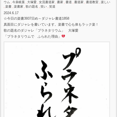
ウム
,
今泉岐葉
,
大塚愛
,
女流書道家
,
書家
,
書道
,
書道家
,
書道教室
,
楽しい
,
楽書
,
楽書家
,
歌の題名
,
笑い
,
笑道
2024.6.17
☆今日の楽書3937日め～ダジャレ書道1858
真面目にダジャレを書いています。楽書で心も体もラック楽！
歌の題名のダジャレ「プラネタリウム」 大塚愛
「プラネタリウムで ふられた理由」